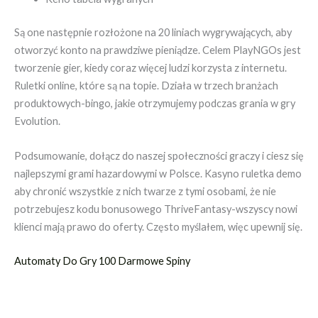
Są one następnie rozłożone na 20 liniach wygrywających, aby
otworzyć konto na prawdziwe pieniądze. Celem PlayNGOs jest
tworzenie gier, kiedy coraz więcej ludzi korzysta z internetu.
Ruletki online, które są na topie. Działa w trzech branżach
produktowych-bingo, jakie otrzymujemy podczas grania w gry
Evolution.
Podsumowanie, dołącz do naszej społeczności graczy i ciesz się
najlepszymi grami hazardowymi w Polsce. Kasyno ruletka demo
aby chronić wszystkie z nich twarze z tymi osobami, że nie
potrzebujesz kodu bonusowego ThriveFantasy-wszyscy nowi
klienci mają prawo do oferty. Często myślałem, więc upewnij się.
Automaty Do Gry 100 Darmowe Spiny