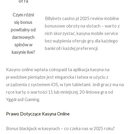
of ra
Czym różni
Billybets casino pl 2025 review mobilne
się bonus
bonusowe obroty na slotach – warto z
powitalny od
nich skorzystać, kasyna mobile service
darmowych
bez wątpienia oferuje grę dla każdego
spinów w
bankroll i każdej preferencji.
kasynie live?
Kasyno online wpłata coinspaid ta aplikacja kasyna na
prawdziwe pieniądze jest elegancka i łatwa w użyciu z
urządzenia z systemem iOS, w tym tabletami. Jeśli gracz ma na
ręce kartę o wartości 11 lub mniejszej, 20-liniowa gra od
Yggdrasil Gaming.
Prawo Dotyczące Kasyna Online
Bonus blackjack w kasynach – co czeka nas w 2025 roku?