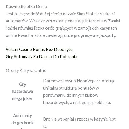
Kasyno Ruletka Demo
Jest to część dość dużej sieci o nazwie Sims Slots, z setkami
automatów. Wraz ze wzrostem penetracji Internetu w Zambii
rośnie również liczba osób grających w zambijskich kasynach
online Kwacha, które zawierają duże progresywne jackpoty.
Vulcan Casino Bonus Bez Depozytu
Gry Automaty Za Darmo Do Pobrania
Oferty Kasyna Online
Darmowe kasyno NeonVegass oferuje
Gry
unikalną strukturę bonusów w
hazardowe
porównaniu do innych klubów
mega joker
hazardowych, a nie będzie problemu.
Automaty
Broń, a wspaniałą rzeczą w kasynie jest
do gry book
to.