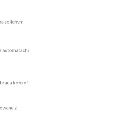
na solidnym
na automatach?
obraca kołem i
rowane z