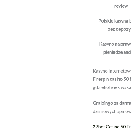
review
Polskie kasyna 
bez depozy
Kasyno na pra
pieniadze and
Kasyno Interneto
Firespin casino 50 
gdziekolwiek wskaź
Gra bingo za darm
darmowych spinów 
22bet Casino 50 Fr