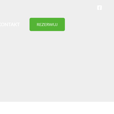
KONTAKT
REZERWUJ