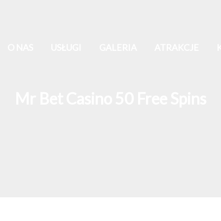
O NAS
USŁUGI
GALERIA
ATRAKCJE
Mr Bet Casino 50 Free Spins