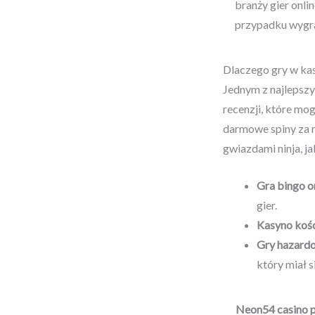
branży gier onlin
przypadku wygra
Dlaczego gry w kas
Jednym z najlepsz
recenzji, które mo
darmowe spiny za r
gwiazdami ninja, j
Gra bingo o
gier.
Kasyno koś
Gry hazardo
który miał 
Neon54 casino p