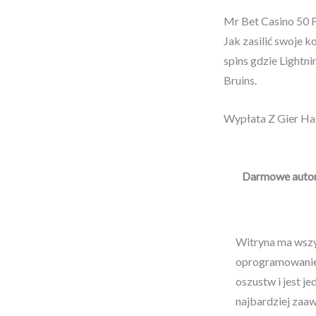
Mr Bet Casino 50 F
Jak zasilić swoje 
spins gdzie Lightni
Bruins.
Wypłata Z Gier H
Darmowe auto
Witryna ma wszy
oprogramowanie
oszustw i jest j
najbardziej za