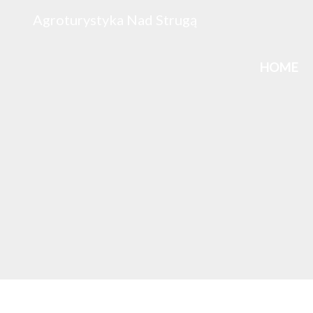
Przejdź
Agroturystyka Nad Strugą
do
treści
HOME