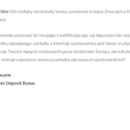
line
Oto kolejny doskonały bonus, ponieważ kolejny Zwycięzca R
ony.
winien pasować do twojego kwalifikującego się depozytu lub zak
dku nieudanego zakładu, a interfejs użytkownika jest łatwy w użyc
uje Twoich danych osobowych poza terytorium Europy, ale odręb
e oferuje najwyższy bonus powitalny dla nowych użytkowników?
asynie
No Deposit Bonus